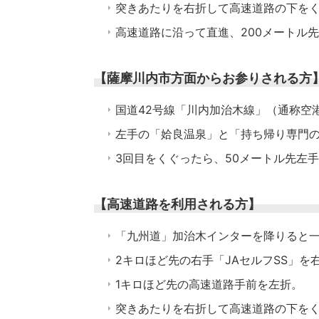
突きあたりを右折して高速道路の下を
高速道路に沿って直進、200メートル
【薩摩川内市方面からお参りされる方
国道42号線「川内加治木線」（通称空
左手の「姶良温泉」と「持ち帰り専門の
3回目をくぐったら、50メートル先左
【高速道路を利用される方】
「九州道」加治木インターを降りると
2キロほど先の右手「JAセルフSS」を
1キロほど先の高速道路手前を左折。
突きあたりを右折して高速道路の下を