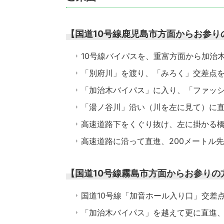
【国道10号線鹿児島市方面からお参り
10号線バイパスを、重富方面から加治
「別府川」を渡り、「みろく」交差点
「加治木バイパス」に入り、「ファッ
「湯ノ谷川」沿い（川を左に見て）に
高速道路下をくぐり抜け、左に掛かる
高速道路に沿って直進、200メートル
【国道10号線霧島市方面からお参りの
国道10号線「加音ホール入り口」交差
「加治木バイパス」を越えて更に直進、