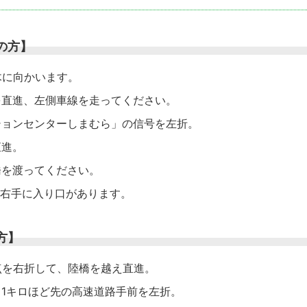
の方】
木に向かいます。
を直進、左側車線を走ってください。
ションセンターしまむら」の信号を左折。
直進。
橋を渡ってください。
先右手に入り口があります。
方】
点を右折して、陸橋を越え直進。
1キロほど先の高速道路手前を左折。