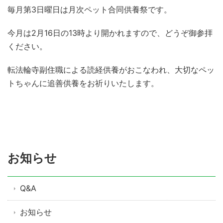
毎月第3日曜日は月次ペット合同供養祭です。
今月は2月16日の13時より開かれますので、どうぞ御参拝
ください。
転法輪寺副住職による読経供養がおこなわれ、大切なペッ
トちゃんに追善供養をお祈りいたします。
お知らせ
Q&A
お知らせ