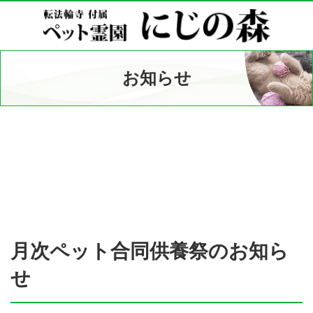
お知らせ
月次ペット合同供養祭のお知ら
せ