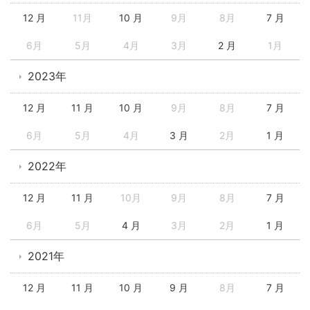
12 月
11月
10 月
9月
8月
7 月
6月
5月
4月
3月
2 月
1月
2023年
12 月
11 月
10 月
9月
8月
7 月
6月
5月
4月
3 月
2月
1 月
2022年
12 月
11 月
10月
9月
8月
7 月
6月
5月
4 月
3月
2月
1 月
2021年
12 月
11 月
10 月
9 月
8月
7 月