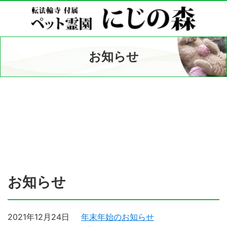
お知らせ
お知らせ
2021年12月24日
年末年始のお知らせ