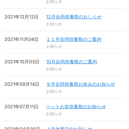
お知らせ
2021年12月12日
12月合同供養祭のおしらせ
お知らせ
2021年11月04日
１１月合同供養祭のご案内
お知らせ
2021年10月03日
10月合同供養祭のご案内
お知らせ
2021年09月14日
９月合同供養祭お休みのお知らせ
お知らせ
2021年07月11日
ペットお盆供養祭のお知らせ
お知らせ