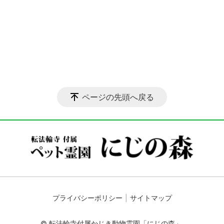
ページの先頭へ戻る
プライバシーポリシー
サイトマップ
© 転法輪寺付属かじき動物霊園「にじの森」.