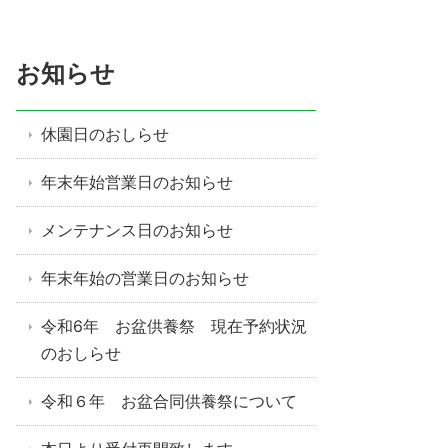
お知らせ
休園日のおしらせ
年末年始営業日のお知らせ
メンテナンス日のお知らせ
年末年始の営業日のお知らせ
令和6年 お盆供養祭 現在予約状況
のおしらせ
令和６年 お盆合同供養祭について