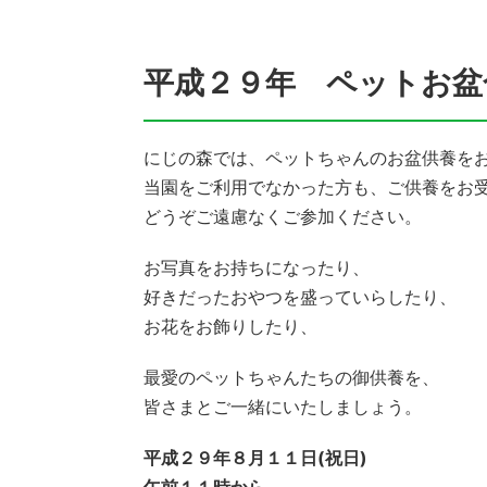
平成２９年 ペットお盆
にじの森では、ペットちゃんのお盆供養を
当園をご利用でなかった方も、ご供養をお
どうぞご遠慮なくご参加ください。
お写真をお持ちになったり、
好きだったおやつを盛っていらしたり、
お花をお飾りしたり、
最愛のペットちゃんたちの御供養を、
皆さまとご一緒にいたしましょう。
平成２９年８月１１日(祝日)