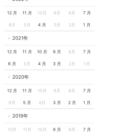
12 月
11 月
10月
9月
8月
7 月
6月
5月
4 月
3月
2月
1 月
2021年
12 月
11 月
10 月
9 月
8月
7 月
6 月
5月
4 月
3 月
2月
1月
2020年
12 月
11 月
10月
9月
8月
7 月
6月
5 月
4月
3 月
2 月
1 月
2019年
12月
11月
10月
9 月
8月
7 月