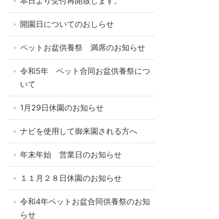
本日より受付再開致します。
開園日についてのおしらせ
ペットお盆供養祭 満席のお知らせ
令和5年 ペット合同お盆供養祭につ
いて
1月29日休園のお知らせ
ナビを使用して御来園される方へ
年末年始 営業日のお知らせ
１１月２８日休園のお知らせ
令和4年ペットお盆合同供養祭のお知
らせ