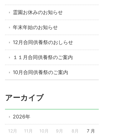
霊園お休みのお知らせ
年末年始のお知らせ
12月合同供養祭のおしらせ
１１月合同供養祭のご案内
10月合同供養祭のご案内
アーカイブ
2026年
12月
11月
10月
9月
8月
7 月