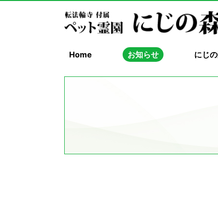
Home
お知らせ
にじの