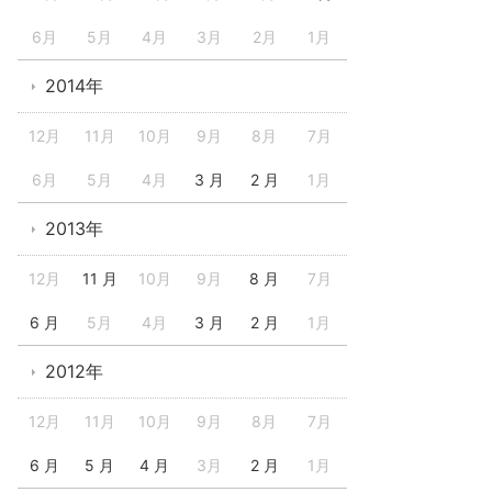
6月
5月
4月
3月
2月
1月
2014年
12月
11月
10月
9月
8月
7月
6月
5月
4月
3 月
2 月
1月
2013年
12月
11 月
10月
9月
8 月
7月
6 月
5月
4月
3 月
2 月
1月
2012年
12月
11月
10月
9月
8月
7月
6 月
5 月
4 月
3月
2 月
1月