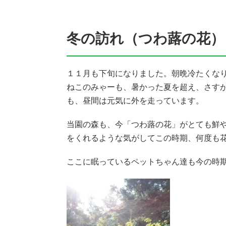
冬の訪れ（つわ蕗の花）
１１月も下旬になりました。朝晩冷たく
ねこのみゃーも、暑かった夏を超え、さす
も、昼間は元気に外を走っています。
当園の森も、今「つわ蕗の花」がとても鮮
をくれるような気がしてこの時期、何度も
ここに眠っているペットちゃん達も今の時